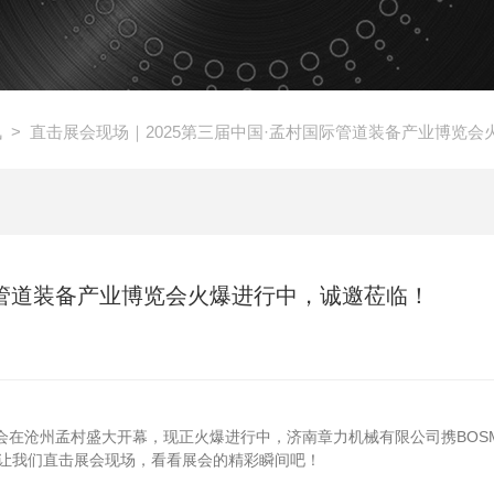
讯
> 直击展会现场｜2025第三届中国·孟村国际管道装备产业博览会火爆
际管道装备产业博览会火爆进行中，诚邀莅临！
会在沧州孟村盛大开幕，现正火爆进行中，济南章力机械有限公司携BOSM
让我们直击展会现场，看看展会的精彩瞬间吧！