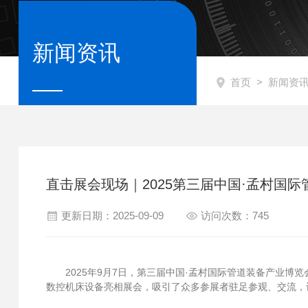
新闻资讯
首页
>
新闻资
直击展会现场｜2025第三届中国·孟村国
更新日期：2025-09-09
访问次数：745
2025年9月7日，第三届中国·孟村国际管道装备产业博览
数控机床设备亮相展会，吸引了众多参展者驻足参观、交流，