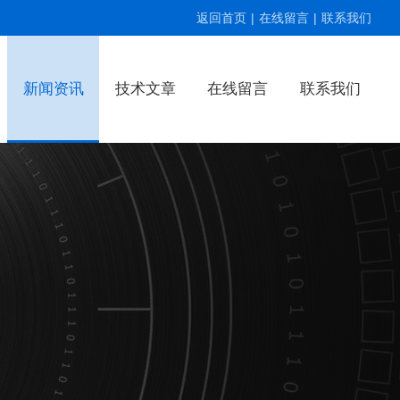
返回首页
|
在线留言
|
联系我们
新闻资讯
技术文章
在线留言
联系我们