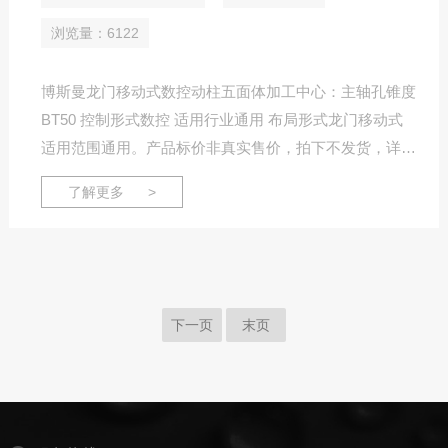
浏览量：6122
博斯曼龙门移动式数控动柱五面体加工中心：主轴孔锥度
BT50 控制形式数控 适用行业通用 布局形式龙门移动式
适用范围通用。产品标价非真实售价，拍下不发货，详情
请电联！
了解更多 >
下一页
末页