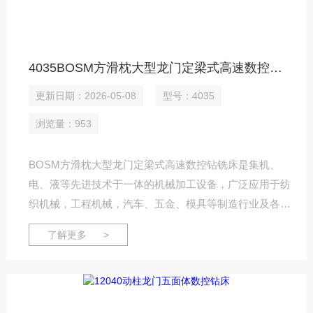
4035BOSM方滑枕大型龙门定梁式高速数控钻铣床
更新日期：2026-05-08
型号：4035
浏览量：953
BOSM方滑枕大型龙门定梁式高速数控钻铣床是集机、
电、液等先进技术于一体的机械加工设备，广泛应用于纺
织机械，工程机械，汽车、五金、模具等制造行业及各种
板类、箱体类、机架类等复杂零件的粗、精加工，该机床
了解更多 >
可实现立式铣头横向(Y轴)、垂直运动(Z轴)与工作台纵向
运动(X轴)的三轴联动。可进行铣、镗、钻、刚性攻丝、
绞孔、锪孔等多工序加工。