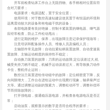
开车前检查钻床工作台上无阻挡物、各手柄相对位置应符
合对刀要求；
电源要求：电源适配，置于安全位置；
使用环境：对于数控高速钻建议使其置于有恒温的环境和
远离震动较大的设备和有电磁干扰的设备；
各部电路要有良好绝缘，控制卡紧装置的继电器、继气器
应经常检查，防止工件松动甩出；
进行定期的维护、保养，出现故障注意记录保护现场等；
注意培训和配备操作人员、维修人员及编程人员；
主轴部件常见故障：自动拉紧钻柄装置故障、自动变速装
置故障、主轴运动精度的保持性不稳定；
自动换刀装置的故障：刀库的运动故障;定位误差过大;机
械受夹持刀柄不稳定，机械手运动误差过大，将导致换刀动作
卡住，整机停止运转；
数控法兰装置进给传动链中的故障：定位精密度下降，反
向间隙增大，工作台在进给运动中出现爬行现象，轴承噪声过
大等。通过调整运动副的预紧力，调整松动环节，调整补偿环
节而排除故障的；
打开强电箱，接通稳压器电源，并检查各电源电压是否正
常；
启动油泵，观察显示的数字是否符合程序的要求；