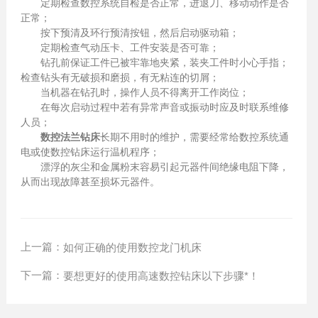
定期检查数控系统自检是否正常，进退刀、移动动作是否
正常；
按下预清及环行预清按钮，然后启动驱动箱；
定期检查气动压卡、工件安装是否可靠；
钻孔前保证工件已被牢靠地夹紧，装夹工件时小心手指；
检查钻头有无破损和磨损，有无粘连的切屑；
当机器在钻孔时，操作人员不得离开工作岗位；
在每次启动过程中若有异常声音或振动时应及时联系维修
人员；
数控法兰钻床
长期不用时的维护，需要经常给数控系统通
电或使数控钻床运行温机程序；
漂浮的灰尘和金属粉末容易引起元器件间绝缘电阻下降，
从而出现故障甚至损坏元器件。
上一篇：
如何正确的使用数控龙门机床
下一篇：
要想更好的使用高速数控钻床以下步骤*！