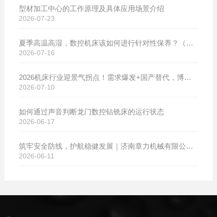
型材加工中心的工作原理及具体应用场景介绍
2026-07-23
夏季高温高湿，数控机床该如何进行针对性保养？（附冬夏维保异同对比）
2026-07-16
2026机床行业迎景气拐点！需求爆发+国产替代，博斯曼数控设备产销两旺发货忙
2026-07-10
如何通过声音判断龙门数控钻铣床的运行状态
2026-06-17
筑牢安全防线，护航稳健发展｜济南章力机械有限公司开展2026年安全生产月系列活动
2026-06-11