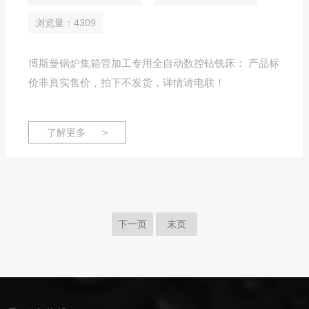
浏览量：4309
博斯曼锅炉集箱管加工专用全自动数控钻铣床： 产品标
价非真实售价，拍下不发货，详情请电联！
了解更多 >
下一页
末页