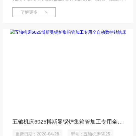
工，无需人工划线，大大提高了孔的位置精度和钻削效
了解更多 >
率，实现钻孔自动化。 本机床为龙门移动式立式数控钻
床，自动检测管子挠度，根据管材挠度变化实现自动编
程，确保加工沉孔及焊接槽的深度一致，从而可实现自动
加工，提高了加工效率。
五轴机床6025博斯曼锅炉集箱管加工专用全自动数控钻铣床
更新日期：2026-04-28
型号：五轴机床6025