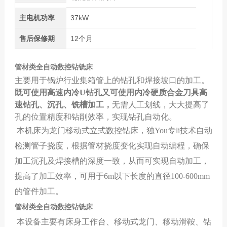
主电机功率
37kW
售后保修期
12个月
管材类全自动数控钻铣床
主要用于锅炉行业
集箱管上的钻孔和
焊接坡口的加工。
既可使用
高速内冷U
钻孔又可使用内冷硬质合金刀具高
速钻孔、
沉孔、铣槽
加工，
无需
人工划线，大大提高了
孔的位置精度和钻削效率，实现钻孔自动化。
本机床为
龙门移动式
立式数控钻床
，
独You专li技术自动
检测管子挠度，根据管材挠度变化实现自动编程，确保
加工沉孔及焊接槽的深度一致，
从而
可实现
自动
加工，
提高了加工效率，可用于
6
m以下长度的直径
100
-
600
mm
的管件加工。
管材类全自动数控钻铣床
本设备主要有床身工作台、移动式龙门、移动滑鞍、钻