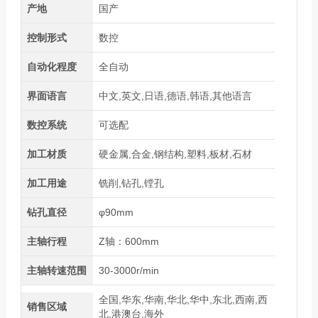
产地
国产
控制形式
数控
自动化程度
全自动
界面语言
中文,英文,日语,德语,韩语,其他语言
数控系统
可选配
加工材质
硬金属,合金,钢结构,塑料,板材,石材
加工用途
铣削,钻孔,镗孔
钻孔直径
φ90mm
主轴行程
Z轴：600mm
主轴转速范围
30-3000r/min
全国,华东,华南,华北,华中,东北,西南,西
销售区域
北,港澳台,海外