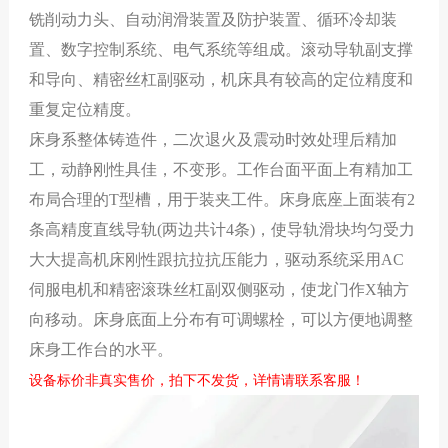
铣削动力头、自动润滑装置及防护装置、循环冷却装
置、数字控制系统、电气系统等组成。滚动导轨副支撑
和导向、精密丝杠副驱动，机床具有较高的定位精度和
重复定位精度。
床身系整体
铸造
件，二次
退
火及震动时效处理后精加
工，动静刚性具佳，不变形。工作台面平面上有精加工
布局合理的
T型槽
，用于装夹工件。
床身底座上面装有
2
条高精度直线导轨
(两边共计4条)，使导轨滑块均匀受力
大大提高机床刚性跟抗拉抗压能力，
驱动系统采用
AC
伺服电机和精密滚珠丝杠副双侧驱动，使龙门作
X轴方
向移动。床身底面上分布有可调螺栓，可以方便地调整
床身工作台的水平。
设备标价非真实售价，拍下不发货，详情请联系客服！