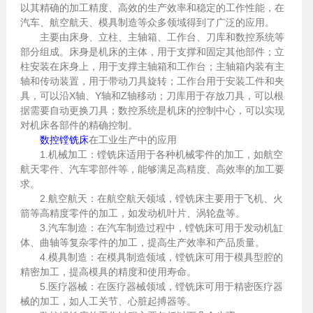
以其精确的加工精度、高效的生产效率和稳定的工作性能，在
汽车、航空航天、模具制造等众多领域得到了广泛的应用。
主要由床身、立柱、主轴箱、工作台、刀库和数控系统等
部分组成。床身是机床的主体，用于支撑和固定其他部件；立
柱安装在床身上，用于支撑主轴箱和工作台；主轴箱内装有主
轴和传动装置，用于带动刀具旋转；工作台用于安装工件和夹
具，可以沿X轴、Y轴和Z轴移动；刀库用于存放刀具，可以根
据需要自动更换刀具；数控系统是机床的控制中心，可以实现
对机床各部件的精确控制。
数控镗铣床
在工业生产中的应用
1.机械加工：镗铣床适用于各种机械零件的加工，如航空
航天零件、汽车零部件等，能够满足高精度、高效率的加工要
求。
2.航空航天：在航空航天领域，镗铣床主要用于飞机、火
箭等高精度零件的加工，如发动机叶片、涡轮盘等。
3.汽车制造：在汽车制造过程中，镗铣床可用于发动机缸
体、曲轴等复杂零件的加工，提高生产效率和产品质量。
4.模具制造：在模具制造领域，镗铣床可用于模具型腔的
精密加工，提高模具的精度和使用寿命。
5.医疗器械：在医疗器械领域，镗铣床可用于精密医疗器
械的加工，如人工关节、心脏起搏器等。