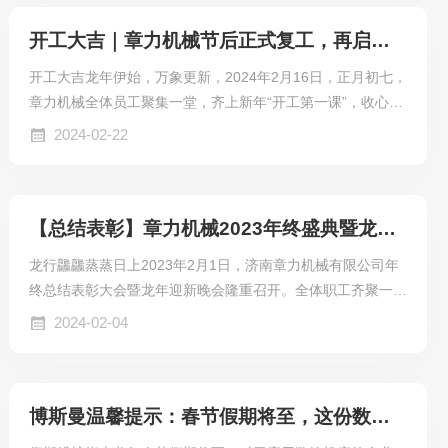
力机械拥有15年数控机床设备研发、生产经验，18000㎡
开工大吉｜章力机械节后正式复工，再启新征程！
厂房面积，15项发明ZHUAN利，70+项
开工大吉龙年伊始，万象更新，2024年2月16日，正月初七，
章力机械全体员工聚集一堂，齐上新年“开工第一课”，收心聚
力，共庆开工大吉！开工仪式上，公司领导班子依次给全体员
2024-02-22
工拜年，喜迎章力人年后复工。总经理韩纪光发言，认真贯
彻“开工第一课”的主题精神，新年新开局，要拓市场、促生
产、抓管理、保安全，让博斯曼数控品牌在新的一年里更有新
【总结表彰】章力机械2023年终盛典暨龙年迎新晚会圆满落幕
突破，章力机械在新的一年里再创辉煌！▲燃放开工礼炮龙年
大展宏图再启新篇人勤春来早，奋斗正当时。立足新起点，再
龙行龘龘蒸蒸日上2023年2月1日，济南章力机械有限公司年
战新征程。济南章力机械有限公司今日正式开工...
终总结表彰大会暨龙年迎新晚会隆重召开。全体职工齐聚一
堂，总结成绩，表彰优秀，喜迎春节，开启新程。01公司领
2024-02-04
导致辞大会开始，由公司两位领导人致辞，总结章力机械202
3年的经营发展、博斯曼品牌营销概况。过去一年，公司在市
场低迷的大环境下稳步发展，博斯曼品牌研发取得突破性进
博斯曼温馨提示：春节假期将至，这份数控机床假期维护指南请查收
展，产品品类不断丰富，应用范围持续拓宽，国内、海外市场
都取得了可喜的销售成绩。2024年，章力机械将继续直面机