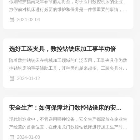
假期维护指南龙年春节假期将至，对于应用数控机床的企业，
遇与挑战，稳扎稳打、蓄力前行。02优秀员工、...
放假前对机床进行必要的维护和保养是一件很重要的事情，下
面为大家整理了具体的维护保养指南：做好数据备份检查并记
2024-02-04
录机床零点位置记录零偏及刀具补偿等数据保存加工程序等信
息，做好整机数据备份做好机床的清洁整理卸载并保存好刀
具，清理冷却液及润滑油清空易变质液体，清理防护罩、床
选好工装夹具，数控钻铣床加工事半功倍
身、刀库等做好整机防锈清理丝杆、导轨上的残留废屑和油
污，做好防锈做好机床防护关机前各轴停止在行程中间平衡应
随着数控钻铣床在机械加工领域的广泛应用，工装夹具作为数
力位置以免影响机械精度关机后清理电柜，注意干燥处理
控钻铣床的重要辅助工具，其种类也越来越多。工装夹具分为
(禁...
通用夹具和专用夹具，通用夹具是指适用于多种工件加工的夹
2024-01-12
具。这类夹具一般结构简单，使用方便，常见的通用夹具包括
三爪卡盘、四爪卡盘、顶尖、夹头等。专用夹具是指针对特定
工件加工的夹具，一般结构较为复杂，适用范围较窄。专用夹
安全生产：如何保障龙门数控钻铣床的安全性能？
具的设计需要考虑工件的形状、尺寸、重量等因素，以确保加
工精度和生产效率。常见的专用夹具包括虎钳、分度头、V型
现代制造业中，不管选用哪种设备，安全生产都应放在企业生
块等。数控钻铣床工装夹具在机械加工中发挥着重要的...
产经营的首要位置，在使用龙门数控钻铣床进行加工生产时，
安全性能的保障至关重要。下面将从多个方面分析如何保障龙
2024-01-09