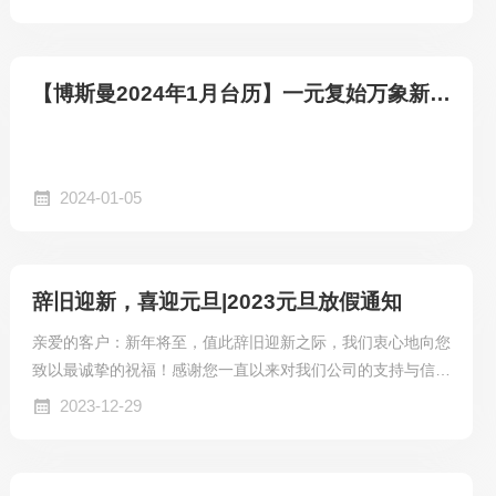
门数控钻铣床的安全性能。1设备选型在选购龙门数控钻铣床
时，首先要关注设备的型号和性能。应选择具有高精度、高稳
定性和高可靠性的设备，以确保其在使用过程中能够保持稳定
【博斯曼2024年1月台历】一元复始万象新，初心如故，定义更好的数控钻铣设备
的加工精度和效率。在采购过程中，还需对设备的安全性能进
行评估，确保设备符合国家相关标准和行业规范。2安装调试
设备安装是保障安全性能的重要环节。在安装过程中，...
2024-01-05
辞旧迎新，喜迎元旦|2023元旦放假通知
亲爱的客户：新年将至，值此辞旧迎新之际，我们衷心地向您
致以最诚挚的祝福！感谢您一直以来对我们公司的支持与信
任，您的支持是我们不断进步的动力。2023年元旦即将来
2023-12-29
临，我们公司决定为全体员工安排放假，以让他们有机会与家
人团聚、放松身心。根据安排，我们公司将于2023年12月30
日至2023年1月1日共计三天放假。在这个特殊的时刻，我们