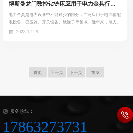
博斯曼龙门数控钻铣床应用于电力金具行业零件加工
想借此机会向您表达我们最真挚的祝福。愿新年为您带来健
康、幸福与成功，愿您的每一个梦想都能成为现实。感谢您一
电力金具是电力设备中不能缺少的部分，广泛应用于电力输配
直以来对我们公司的合作与支持，我们将继续努...
电设备、变压器、开关设备、绝缘子等领域。近年来，电力金
具行业的市场规模保持增长态势，不断引入智能设备和技术，
2023-12-28
提高产品的品质性能。作为制造业加工利器的龙门数控钻铣床
也不断被应用于此行业。电力联板是电力金具行业常用的部
件，它是一种承载多个受力的板形连接金具，用于电路板和电
力供应系统。电力联板用于连接电路板和电源，分为多种类
型，轮廓外形不同，板上具备多个孔，孔径大小不同，需要用
首页
上一页
下一页
末页
到钻孔、切削、铣槽等工序的加工，龙门数控钻铣床的复合...
服务热线：
17863273731