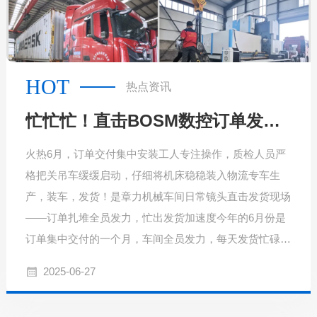
HOT
热点资讯
忙忙忙！直击BOSM数控订单发货现场，见证强劲交付实力。
火热6月，订单交付集中安装工人专注操作，质检人员严
格把关吊车缓缓启动，仔细将机床稳稳装入物流专车生
产，装车，发货！是章力机械车间日常镜头直击发货现场
——订单扎堆全员发力，忙出发货加速度今年的6月份是
订单集中交付的一个月，车间全员发力，每天发货忙碌，
开足马力，只为能将产品如期交付客户现场，兑现我们的
2025-06-27
承诺。实力强劲产品类型多样，贴合市场需求探究BOSM
数控订单火爆背后的原因：🔥实力沉淀，准时交付——章