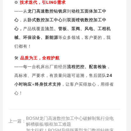
⚙️
技术迭代，引LING需求
——从
龙门
高速数控钻铣床
到
动柱五面体加工中
心
，从
卧式数控
加工中心
到
双面镗铣数控加工中
心，
产品线覆盖
法兰、管板、泵阀、风电、工程机
械、环保设备、新能源
等众多领域，客户要的，我
们都有！
🛠️
品质为王，全程护航
——每一台机床出厂前经历
流程把控、配套检验
，
高标准、严要求，有质量问题可追溯，售后团队
24
小时响应
+
终身技术支持
，让客户买得放心，用得省
心！
BOSM龙门高速数控加工中心破解制氢行业电
上一篇：
解槽极板/极框加工难题
加大行程！BOSM升级版重型龙门数控钻铣床