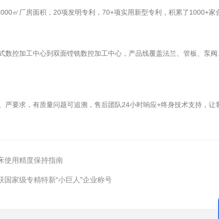
0㎡厂房面积，20项发明专利，70+项实用新型专利，积累了1000+家
数控加工中心到双面镗铣数控加工中心，产品线覆盖法兰、管板、泵阀
严要求，有质量问题可追溯，售后团队24小时响应+终身技术支持，让
床使用精度保持指南
国家级专精特新“小巨人”企业称号