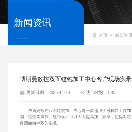
新闻资讯
首页
>
新闻资
博斯曼数控双面镗铣加工中心客户现场实录
更新日期：2025-11-14
访问次数：590
博斯曼数控双面镗铣加工中心是一款适用于对称性工件加工
削、镗铣等操作。这种设计可以大大提高加工效率，使得对称
件翻面而导致的误差。