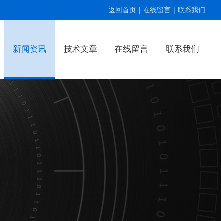
返回首页
|
在线留言
|
联系我们
新闻资讯
技术文章
在线留言
联系我们