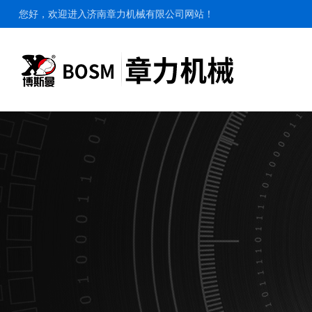
您好，欢迎进入济南章力机械有限公司网站！