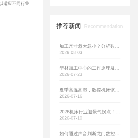
以适应不同行业
推荐新闻
Recommendation
加工尺寸忽大忽小？分析数控机床热变形的影响与改善方案
2026-08-03
型材加工中心的工作原理及具体应用场景介绍
2026-07-23
夏季高温高湿，数控机床该如何进行针对性保养？（附冬夏维保异同对比）
2026-07-16
2026机床行业迎景气拐点！需求爆发+国产替代，博斯曼数控设备产销两旺发货忙
2026-07-10
如何通过声音判断龙门数控钻铣床的运行状态