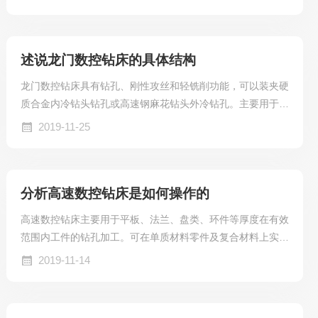
以钻通孔、盲孔、阶梯孔、孔端倒角以及工件的铣削加工。大
加工范围1600×1600mm。高速数控钻床的特点：1、高速数
控钻床采用数控滑枕式动力头（Z轴），行程根据工件预先设
述说龙门数控钻床的具体结构
定，能够实现钻头快进—工进—快退的自动转换，具有加工效
率高，结构简单，维护成本低等优点。结构精巧，使用方便，
龙门数控钻床具有钻孔、刚性攻丝和轻铣削功能，可以装夹硬
维护简单。高速数控钻床刀具内冷图片2、高...
质合金内冷钻头钻孔或高速钢麻花钻头外冷钻孔。主要用于管
板、法兰钢板及长形工件。机床加工全数字控制，操作简单上
2019-11-25
下料快速方便。本机床结构采取铸件工艺，可适应多品种大批
量生产。龙门数控钻床的结构：1、机床主要由床身、工作
台、龙门、溜板、动力头、数控系统、冷却排屑系统等部分组
分析高速数控钻床是如何操作的
成。2、龙门数控钻床机床采用床身、龙门固定，工作台移动
的形式。3、床身、龙门为焊接件，工作台为铸铁件，加工前
高速数控钻床主要用于平板、法兰、盘类、环件等厚度在有效
经高温退火，半精加工后二次退火去除应力，然后再精加...
范围内工件的钻孔加工。可在单质材料零件及复合材料上实现
钻通孔，盲孔。机床加工过程数字控制，操作十分方便。能实
2019-11-14
现自动化、高精度、多品种、大批量生产。高速数控钻床操作
规程：1、工作前认真检查电网电压、油泵、润滑、油量是否
正常，检查压力、冷却、油管、刀具、工装夹具是否完好，并