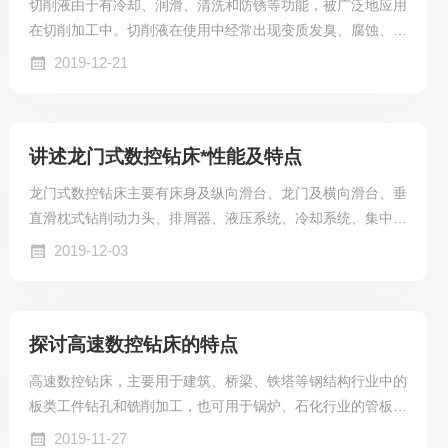
切削液由于有冷却、润滑、清洗和防锈等功能，被广泛地应用
机的形状复杂的铸件。机器造型适用于批量生产的...
在切削加工中。切削液在使用中经常出现变质发臭、腐蚀、产
生泡沫、使用操作者皮肤过敏等问题，下面结合我们工作中的
2019-12-21
实际经验，谈谈切削液使用中的问题及其对策。切削液变质发
臭的主要原因是：切削液中含有大量细菌，切削液中的细菌主
要有耗氧菌和厌氧菌。耗氧菌生活在有矿物质的环境中，如
讲述龙门式数控钻床*性能及特点
水、切削液的浓缩液和机床漏出的油中，在有氧条件下，每2
0～30min分裂为二。而厌氧菌生存在没有氧气的环境中，每
龙门式数控钻床主要有床身及纵向滑台、龙门及横向滑台、垂
小时分裂为二，代谢释放出SO2，有臭鸡蛋味，切...
直滑枕式钻削动力头、排屑器、液压系统、冷却系统、集中润
滑系统、电气系统、气动系统等组成。那么接下来介绍下龙门
2019-12-03
式数控钻床*的功能及特点。1、龙门式数控钻床属龙门移动式
钻床，此结构减小了床身长度，节省了占地面积。床身采用钢
板焊接结构，经人工时效处理，精度稳定。加固型的龙门使机
探讨高速数控钻床的特点
床的刚度大大提高，可以保证大的切削用量。2、龙门的纵向
（X轴）移动靠安装于两侧床身上的高精度直线导轨副导向，
高速数控钻床，主要用于建筑、桥梁、铁塔等钢结构行业中的
移动灵活。驱动采用AC伺服电机带动精密滚珠丝杠...
板类工件钻孔和铣削加工，也可用于锅炉、石化行业的管板、
折流板、圆形法兰钻孔还可以实现轻铣加工，高速数控钻床用
2019-11-27