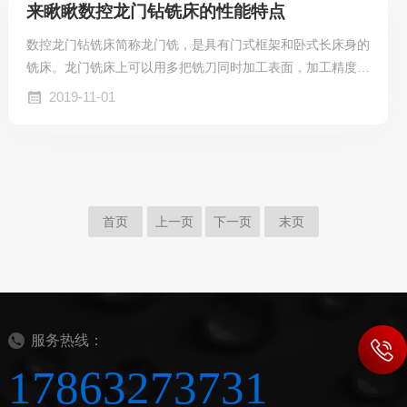
来瞅瞅数控龙门钻铣床的性能特点
作好机床的定期保养工作。2、高速数控钻床通电启动后，先
进行机械回零操作，然后试运转5分钟，确认机械、刀具、夹
数控龙门钻铣床简称龙门铣，是具有门式框架和卧式长床身的
具、工件、数控参数等正确无误后，方能开始正常工作...
铣床。龙门铣床上可以用多把铣刀同时加工表面，加工精度和
生产效率都比较高，适用于在成批和大量生产中加工工件的平
2019-11-01
面和斜面。数控龙门铣床还可加工空间曲面和一些特型零件。
数控龙门钻铣床的外形与龙门刨床相似，区别在于它的横梁和
立柱上装的不是刨刀刀架而是带有主轴箱的铣刀架，并且龙门
铣床的纵向工作台的往复运动不是主运动，而是进给运动，而
铣刀的旋转运动是主运动。数控龙门钻铣床的性能特点：数控
首页
上一页
下一页
末页
龙门钻铣床具有足够的刚性，效率高，操作方便，结构...
服务热线：
17863273731