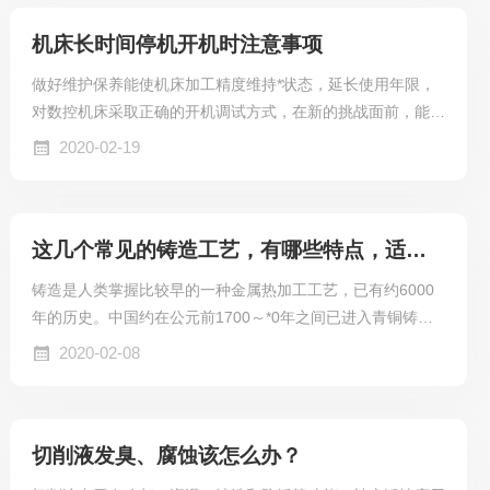
序颗粒机核心环模工件，既有大量圆周分布模孔，又需要
机床长时间停机开机时注意事项
铣键槽、端面铣削、沉孔、螺纹攻丝、倒角等加工。传统
工
做好维护保养能使机床加工精度维持*状态，延长使用年限，
对数控机床采取正确的开机调试方式，在新的挑战面前，能够
展现出一个良好的工作状态，提高生产效率和加工效果。一、
2020-02-19
数控机床停机的保养数控机床种类多，各类数控机床因其功
能，结构及系统的不同，各具不同的特性。其维护保养的内容
和规则也各有特色，具体应根据机床种类、型号及实际使用情
这几个常见的铸造工艺，有哪些特点，适合做什么铸件？涨知识
况，并参照机床使用说明书要求，制订和建立必要的保养制
度。下面是一些常见通用的维护保养要点：1、机床清洁：将
铸造是人类掌握比较早的一种金属热加工工艺，已有约6000
机床内工件、治具、铁屑等清理干净，外部排屑机内铁屑清...
年的历史。中国约在公元前1700～*0年之间已进入青铜铸件
的全盛期，工艺上已达到相当高的水平。铸模的材料可以是
2020-02-08
砂、金属甚至陶瓷。应不同要求，使用的方法也会有所不同。
每一种铸造工艺都有哪些特点？适合做哪类产品。一、砂型铸
造铸件材质：各种材质铸件质量：几十克——几十吨至几百吨
切削液发臭、腐蚀该怎么办？
铸件表面质量：差铸件结构：简单生产成本：低适用范围：常
用的铸造方法。手工造型适用于单件、小批量和难以使用造型