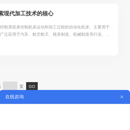
和精度的关键因素。操作者应根据工件形...
索现代加工技术的核心
化控制系统来控制机床运动和加工过程的自动化机床。主要用于
，广泛应用于汽车、航空航天、模具制造、机械制造等行业。工
程，输入工件的加工参数（如孔的位置、深度、数量以及钻孔速
，指挥机床各轴的运动和主轴的启停，同时协调各个部件的动作
孔加工。在加工过程中，机床会自动根据设定的程序完成换刀、
作。数控高速钻床的结构和设计特点：1....
第
页
服务热线：