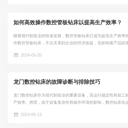
钻床来说至关重要。一个没有良好调平的机器可能会导致加工精
器故障。通过确保设备处于wanmei水平状态，可以显著提高加工精
如何高效操作数控管板钻床以提高生产效率？
随着现代制造业的快速发展，数控管板钻床已成为提高生产效率
作数控管板钻床，不仅关系到企业的经济效益，也影响着产品的
几个方面探讨如何高效操作数控管板钻床以提高生产效率。一、
2024-05-20
往往依赖于人工计算和输入，效率低下且容易出错。现代数控技
计算孔心坐标，并通过宏程序编程自动生成G代码。这种方式不
效率，还减少了人为错误的发生。同时，利用编程计算机通过RS232
龙门数控钻床的故障诊断与排除技巧
龙门数控钻床作为现代制造业的重要设备，其运行稳定性和加工
产效率。然而，由于设备复杂性和操作环境的影响，数控钻床在
障。本文将介绍龙门数控钻床常见的故障诊断与排除技巧，帮助
2024-05-13
题。一、故障诊断步骤1.现场观察：首先，技术人员应仔细观察
响、异味或异常振动等现象。2.查阅记录：检查设备的运行记录