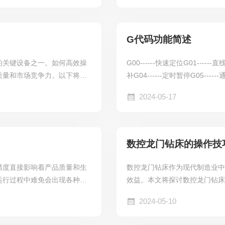
度降低、零件磨损加速甚至机
大小设计成固定式或移动式。2
度...
度和高度根据加工范围而定。3.
G代码功能简述
的关键设备之一。如何高效操
G00------快速定位G01----
质量和市场竞争力。以下将从
补G04------定时暂停G05---
优化编程方式传统的编程方式
补G08------进给加速G09-----
2024-05-17
术允许我们使用电子图版软件
平面G18------加工XZ平面G19---
仅大大提高了编程的准确性和
C接口...
数控龙门钻床的操作技
精度直接影响着产品质量和生
数控龙门钻床作为现代制造业
运行过程中难免会出现各种故
效益。本文将探讨数控龙门钻床
技术人员快速定位并解决问
悉机床结构：首先，操作者应
2024-05-10
设备运行状态，注意是否有异
其操作方法和维护要点。2.精
、报警信息和维护日志，了解
编程是保证加工精度和效率的基