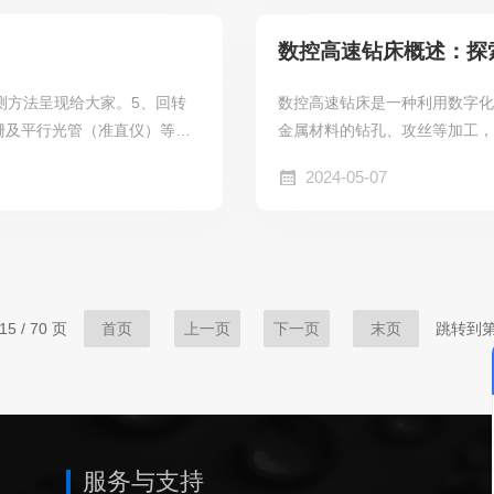
对设备...
装夹：工件装夹是影响加工效率
数控高速钻床概述：探
测方法呈现给大家。5、回转
数控高速钻床是一种利用数字
栅及平行光管（准直仪）等，
金属材料的钻孔、攻丝等加工
个角度并停止、锁紧、定位，
作时，先通过CNC控制系统编
2024-05-07
定位，进行测量。正向转和反
度等）。控制系统解析程序后
差的最大值为分度误差。如果
顺序和速度，以实现精准的钻
正、...
快速定位、钻孔、退刀等一系列动
5 / 70 页
首页
上一页
下一页
末页
跳转到
服务与支持