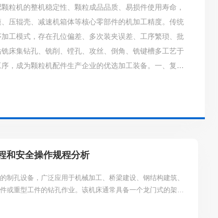
肥颗粒机的整机稳定性、颗粒成品品质、易损件使用寿命，
模、压辊壳、减速机箱体等核心零部件的机加工精度。传统
序加工模式，存在孔位偏差、多次装夹误差、工序繁琐、批
钻铣床集钻孔、铣削、镗孔、攻丝、倒角、铣键槽多工艺于
工序，成为颗粒机配件生产企业的优选加工装备。一、复合
多道工序颗粒机核心环模工件，既有大量圆周分布模孔，又
沉孔、螺纹攻丝、倒角等加工。传统工
程和安全操作规程分析
密的制孔设备，广泛应用于机械加工、桥梁建设、钢结构建筑、
零件或重型工件的钻孔作业。该机床通常具备一个龙门式的架
动力头，能在X、Y和Z三个坐标轴上进行精确移动，以实现对
门钻床的结构特点：1.工作台：用于承载加工件，可根据工件