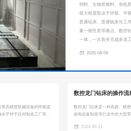
饲料、生物质燃料、有机
很大程度取决于环模、平
普通钻床、普通铣床分工
量一致性差等痛点。数控
一体，一次装夹完成多道
工艺集成，一次装夹完成
2026-08-06
需要铣键槽、端面铣削、
数控龙门钻床的操作流
这类高精度机械设备的性能直
数控龙门钻床是一种高效、精
确水平对于任何制造工厂而言
发电设备制造等行业中的大型
将详细介绍调水平的必要步骤和
构，配备有数控系统控制的多个
2024-05-21
解为什么正确调整水平对于数控
工件的快速、准确钻孔。数控龙