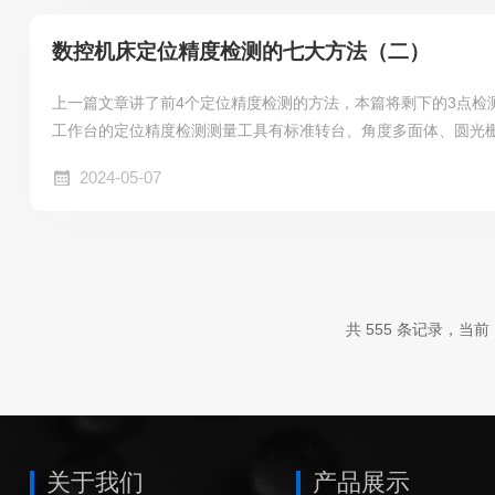
设备的历史故障情况。3.系统检测：利用数控系统自带的诊断功能，
数控机床定位精度检测的七大方法（二）
上一篇文章讲了前4个定位精度检测的方法，本篇将剩下的3点检
工作台的定位精度检测测量工具有标准转台、角度多面体、圆光
可根据具体情况选用。测量方法是使工作台正向（或反向）转一
2024-05-07
以此位置作为基准，然后向同方向快速转动工作台，每隔30锁紧
向转各测量一周，各定位位置的实际转角与理论值（指令值）之
是数控回转工作台，应以每30为一个目标位置，对于每个目标位置从
共 555 条记录，当前 1
关于我们
产品展示