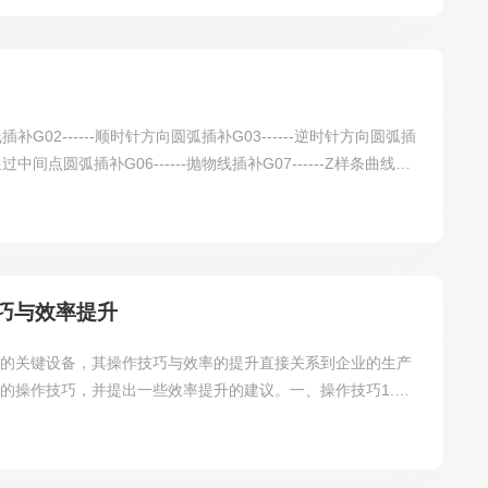
.龙门架：是机床的主要骨架，保证机床的稳定性和刚性，其跨
动力头滑座：安装有钻削动力头，可在龙...
--直线插补G02------顺时针方向圆弧插补G03------逆时针方向圆弧插
---通过中间点圆弧插补G06------抛物线插补G07------Z样条曲线插
-进给减速G10------数据设置G16------极坐标编程G17------加工XY
---加工YZ平面G20------英制尺寸G21---...
巧与效率提升
中的关键设备，其操作技巧与效率的提升直接关系到企业的生产
的操作技巧，并提出一些效率提升的建议。一、操作技巧1.熟
深入了解数控龙门钻床的结构和工作原理，这有助于更好地掌握
准编程：数控龙门钻床通过编程实现自动化加工，因此，精准的
础。操作者应熟练掌握编程软件，精确设置加工参数。3.合理