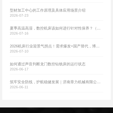
型材加工中心的工作原理及具体应用场景介绍
2026-07-23
夏季高温高湿，数控机床该如何进行针对性保养？（附冬夏维保异同对比）
2026-07-16
2026机床行业迎景气拐点！需求爆发+国产替代，博斯曼数控设备产销两旺发货忙
2026-07-10
如何通过声音判断龙门数控钻铣床的运行状态
2026-06-17
筑牢安全防线，护航稳健发展｜济南章力机械有限公司开展2026年安全生产月系列活动
2026-06-11