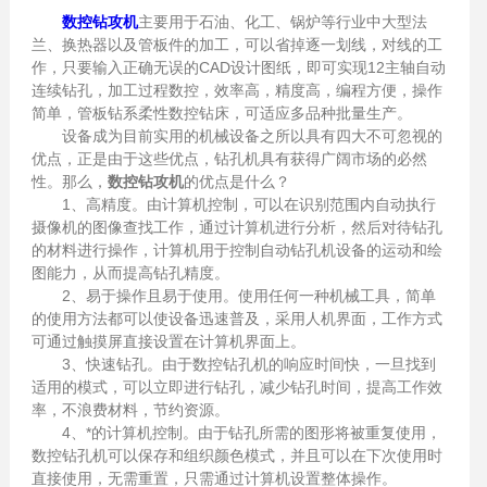
数控钻攻机
主要用于石油、化工、锅炉等行业中大型法
兰、换热器以及管板件的加工，可以省掉逐一划线，对线的工
作，只要输入正确无误的CAD设计图纸，即可实现12主轴自动
连续钻孔，加工过程数控，效率高，精度高，编程方便，操作
简单，管板钻系柔性数控钻床，可适应多品种批量生产。
设备成为目前实用的机械设备之所以具有四大不可忽视的
优点，正是由于这些优点，钻孔机具有获得广阔市场的必然
性。那么，
数控钻攻机
的优点是什么？
1、高精度。由计算机控制，可以在识别范围内自动执行
摄像机的图像查找工作，通过计算机进行分析，然后对待钻孔
的材料进行操作，计算机用于控制自动钻孔机设备的运动和绘
图能力，从而提高钻孔精度。
2、易于操作且易于使用。使用任何一种机械工具，简单
的使用方法都可以使设备迅速普及，采用人机界面，工作方式
可通过触摸屏直接设置在计算机界面上。
3、快速钻孔。由于数控钻孔机的响应时间快，一旦找到
适用的模式，可以立即进行钻孔，减少钻孔时间，提高工作效
率，不浪费材料，节约资源。
4、*的计算机控制。由于钻孔所需的图形将被重复使用，
数控钻孔机可以保存和组织颜色模式，并且可以在下次使用时
直接使用，无需重置，只需通过计算机设置整体操作。