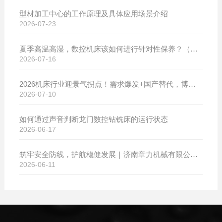
型材加工中心的工作原理及具体应用场景介绍
2026-07-23
夏季高温高湿，数控机床该如何进行针对性保养？（附冬夏维保异同对比）
2026-07-16
2026机床行业迎景气拐点！需求爆发+国产替代，博斯曼数控设备产销两旺发货忙
2026-07-10
如何通过声音判断龙门数控钻铣床的运行状态
2026-06-17
筑牢安全防线，护航稳健发展｜济南章力机械有限公司开展2026年安全生产月系列活动
2026-06-11