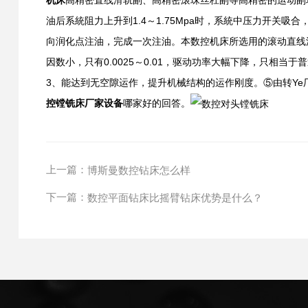
油后系統阻力上升到1.4～1.75Mpa时，系統中压力开关吸
向润化点注油，完成一次注油。本数控机床所选用的滚动直线
因数小，只有
0.0025～0.01，驱动功率大幅下降，只相当于普
3、能达到无空隙运作，提升机械结构的运作刚度。⑤由转Y
控镗铣床厂家设备
哪家好的回答。
上一篇：
博斯曼数控钻床怎么样
下一篇：
数控平面钻床比摇臂钻床优势是什么？