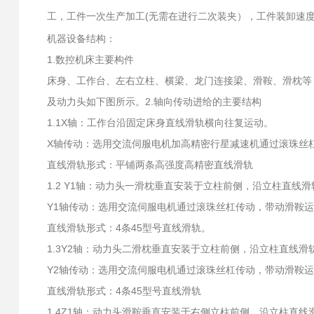
工，工件一次生产加工(无需在进行二次装夹），工件装卸速
机器设备结构：
1.数控机床主要构件
床身、工作台、左右立柱、横梁、龙门连接梁、滑鞍、滑枕等
及动力头如下图所示。2.轴向传动进给的主要结构
1.1X轴：工作台沿固定床身直线滑轨横向往复运动。
X轴传动：选用交流伺服电机加高精密行星减速机通过滚珠丝
直线滑轨形式：平铺两条高强度高精密直线滑轨
1.2 Y1轴：动力头一滑枕垂直安装于立柱前侧，沿立柱直线
Y1轴传动：选用交流伺服电机通过滚珠丝杠传动，带动滑鞍运
直线滑轨形式：4条45型号直线滑轨。
1.3Y2轴：动力头二滑枕垂直安装于立柱前侧，沿立柱直线滑
Y2轴传动：选用交流伺服电机通过滚珠丝杠传动，带动滑鞍运
直线滑轨形式：4条45型号直线滑轨
1.4Z1轴：动力头滑鞍垂直安装于右侧立柱前侧，沿立柱直线