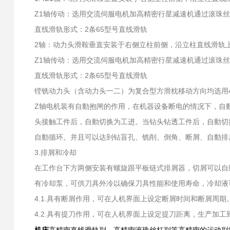
Z1轴传动：选用交流伺服电机加高精密行星减速机通过滚珠丝
直线滑轨形式：2条65型号直线滑轨
2轴：动力头滑鞍垂直安装于右侧立柱前侧，沿立柱直线滑轨
Z1轴传动：选用交流伺服电机加高精密行星减速机通过滚珠丝
直线滑轨形式：2条65型号直线滑轨
镗铣动力头（含动力头一二）为复合型方滑枕移动方向均选用
Z轴电机装有自動抱闸的作用，在机器设备断电的情况下，自
头接触工件后，自動切换为工进。当钻头钻透工件后，自動切
自動循环。并且可以达到钻盲孔、铣削、倒角、断屑、自動排
3.排屑和冷却
在工作台下方两侧安装有螺旋跟平板链式排屑器，切屑可以自
有冷却泵，可供刀具外冷以确保刀具性能和使用寿命，冷却液
4.1.具有断屑作用，可在人机界面上设定断屑时间和断屑周期
4.2.具有提刀作用，可在人机界面上设定提刀距离，生产加
机床
高精密直线滑轨副、高精密滚珠丝杠副等高精密的运动副