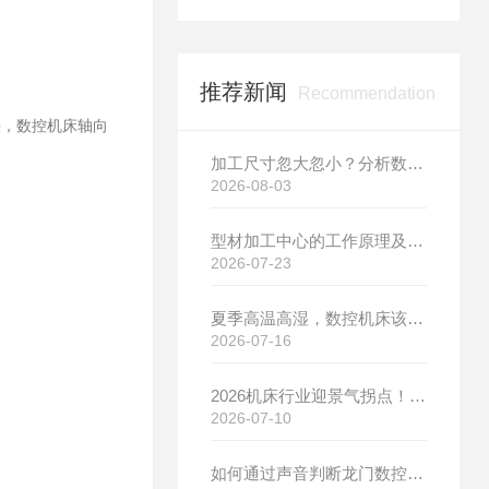
推荐新闻
Recommendation
头，数控机床轴向
加工尺寸忽大忽小？分析数控机床热变形的影响与改善方案
2026-08-03
型材加工中心的工作原理及具体应用场景介绍
2026-07-23
夏季高温高湿，数控机床该如何进行针对性保养？（附冬夏维保异同对比）
2026-07-16
2026机床行业迎景气拐点！需求爆发+国产替代，博斯曼数控设备产销两旺发货忙
2026-07-10
如何通过声音判断龙门数控钻铣床的运行状态