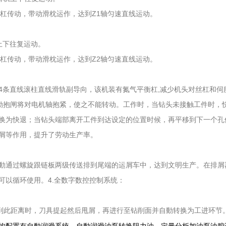
杠传动，带动滑枕运作，达到Z1轴匀速直线运动。
上下往复运动。
杠传动，带动滑枕运作，达到Z2轴匀速直线运动。
4条直线滚柱直线滑轨副导向，该机装有氮气平衡杠,减少机头对丝杠和伺
動抱闸将对电机轴抱紧，使之不能转动。工作时，当钻头未接触工件时，
换为快退；当钻头端部离开工件到达设定的位置时候，再平移到下一个孔
屑等作用，提升了劳动生产率。
動通过螺旋跟链板两级传送排到尾端的运屑车中，达到文明生产。在排屑
可以循环使用。4.全数字数控控制系统：
。
工到此距离时，刀具提起然后甩屑，再进行至钻削面并自動转换为工进环节
均配置有自動润滑系统。自動润滑油泵转换阻力油，定量分析加油泵油腔