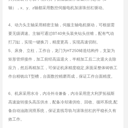
轴），x、y、z轴都采用数控伺服电机加滚珠丝杠驱动。
4、动力头主轴采用精密主轴，伺服主轴电机驱动，可根据需
要无级调速。主轴可通过BT40夹头装夹钻头丝锥，配有气动
打刀缸，实现一键换刀，精度更高，实现高速切削。
5、床身、立柱，工作台，龙门为HT250铸造结构件，支架为
矩形管焊接件，加工前经高温退火，半精加工后二次退火去除
应力，然后再精加工，可保证机床精度稳定,床面采整体铸铁工
作台精铣出T型槽，台面数控精磨而成，保证工作台面精度。
6、机床采用水冷，内冷外冷兼备，内冷采用意大利罗拓福斯
高速旋转接头高压供水，配备冷却液供给、回收、循环系统,配
备自动油路润滑系统，保证直线导轨与滚珠丝杠的平稳长久有
效工作。