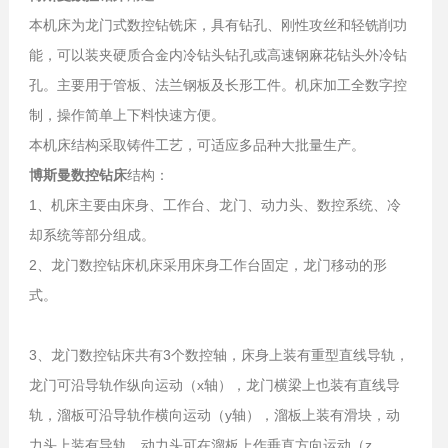
本机床为龙门式数控钻铣床，具有钻孔、刚性攻丝和轻铣削功
能，可以装夹硬质合金内冷钻头钻孔或高速钢麻花钻头外冷钻
孔。主要用于管板、法兰钢板及长形工件。机床加工全数字控
制，操作简单上下料快速方便。
本机床结构采取铸件工艺，可适应多品种大批量生产。
博斯曼数控钻床
结构：
1、机床主要由床身、工作台、龙门、动力头、数控系统、冷
却系统等部分组成。
2、龙门数控钻床机床采用床身工作台固定，龙门移动的形
式。
3、龙门数控钻床共有3个数控轴，床身上装有重型直线导轨，
龙门可沿导轨作纵向运动（x轴），龙门横梁上也装有直线导
轨，溜板可沿导轨作横向运动（y轴），溜板上装有滑块，动
力头上装有导轨，动力头可在溜板上作垂直方向运动（z