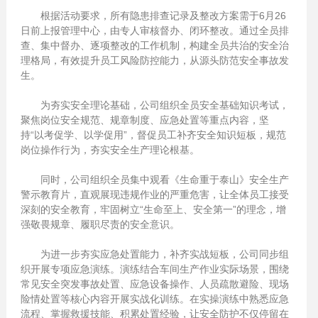
根据活动要求，所有隐患排查记录及整改方案需于6月26
日前上报管理中心，由专人审核督办、闭环整改。通过全员排
查、集中督办、逐项整改的工作机制，构建全员共治的安全治
理格局，有效提升员工风险防控能力，从源头防范安全事故发
生。
为夯实安全理论基础，公司组织全员安全基础知识考试，
聚焦岗位安全规范、规章制度、应急处置等重点内容，坚
持“以考促学、以学促用”，督促员工补齐安全知识短板，规范
岗位操作行为，夯实安全生产理论根基。
同时，公司组织全员集中观看《生命重于泰山》安全生产
警示教育片，直观展现违规作业的严重危害，让全体员工接受
深刻的安全教育，牢固树立“生命至上、安全第一”的理念，增
强敬畏规章、履职尽责的安全意识。
为进一步夯实应急处置能力，补齐实战短板，公司同步组
织开展专项应急演练。演练结合车间生产作业实际场景，围绕
常见安全突发事故处置、应急设备操作、人员疏散避险、现场
险情处置等核心内容开展实战化训练。在实操演练中熟悉应急
流程、掌握救援技能、积累处置经验，让安全防护不仅停留在