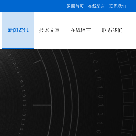
返回首页
|
在线留言
|
联系我们
新闻资讯
技术文章
在线留言
联系我们