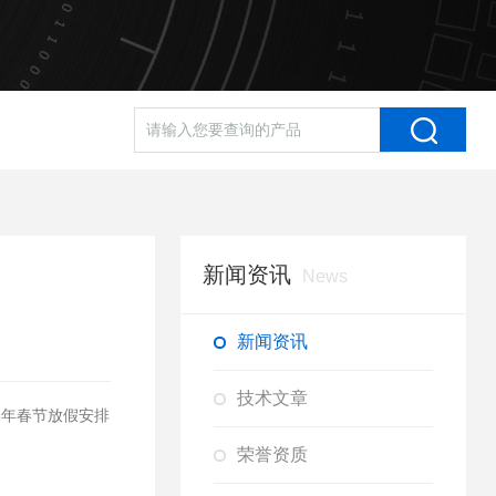
新闻资讯
News
新闻资讯
技术文章
6年春节放假安排
荣誉资质