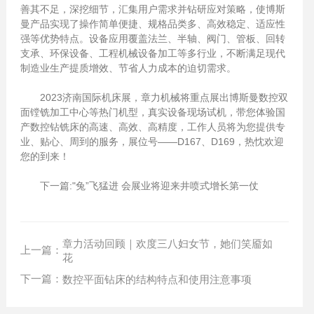
善其不足，深挖细节，汇集用户需求并钻研应对策略，使博斯
曼产品实现了操作简单便捷、规格品类多、高效稳定、适应性
强等优势特点。设备应用覆盖法兰、半轴、阀门、管板、回转
支承、环保设备、工程机械设备加工等多行业，不断满足现代
制造业生产提质增效、节省人力成本的迫切需求。
2023济南国际机床展，章力机械将重点展出博斯曼数控双
面镗铣加工中心等热门机型，真实设备现场试机，带您体验国
产数控钻铣床的高速、高效、高精度，工作人员将为您提供专
业、贴心、周到的服务，展位号——D167、D169，热忱欢迎
您的到来！
下一篇:"兔”飞猛进 会展业将迎来井喷式增长第一仗
章力活动回顾｜欢度三八妇女节，她们笑靥如
上一篇：
花
下一篇：
数控平面钻床的结构特点和使用注意事项