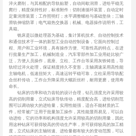
淬火磨削，与其相配的导轨贴塑，自动间歇润滑，进给平稳无
爬行，精度保持性好，标准附件：切削液循环装置，自动定时
定量润滑装置；工作照明灯；水平调整螺栓与基础垫块；三轴
滑轨伸缩防罩；电气箱热交换器；机械、电器操作说明书，工
具箱。
铣床是以微处理器为基础，集计算机技术、自动控制技术
和通信技术于一体的新型工业自动控制设备，它面向控制过
程、用户和工业环境，具有操作方便、可靠性高的特点，在进
行批量生产加工，机械制造业，汽车零部件加工业用处比较广
泛，方便人员操作，底座、立柱、工作台等采用灰铁铸造，导
轨经过淬火处理，保证精度持久不变形，主轴调速采用高性能
主轴电机，低速扭矩大，高速运转平稳可靠，立柱采用导轨配
合丝杆传动，工作台升降采用大螺距丝杆，耐用更磨，使用寿
命长。
钻床的功率和动力齿轮的设计合理，钻孔强度允许采用较
高的切削用量，立式钻床导轨传动，精度配合高，进给切削范
围可以调动较大的进给量，实用性能强，适合不能材质的工
件，经常被广泛用于批量加工操作，其性能显而易见，可以自
动进给，它的功率和机构强度允许采用较高的切削用量，因此
用这种钻床可获得较高的劳动生产率，并可获得较高的加工精
度，立式钻床的主轴转速、进给量都有较大的变动范围，可以