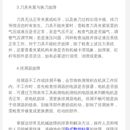
3.刀具夹紧与换刀故障
刀具无法正常夹紧或松开，以及换刀过程出现卡顿、掉刀
等情况也时有发生。刀具不能夹紧时，需检查刀具夹紧装置的
气压或液压是否正常，若是气压不足，检查气路是否漏气，调
整气压调节阀；若是液压问题，同样检查油路并保证液压系统
正常工作。对于刀具不能松开故障，除了检查上述压力系统
外，还要查看夹紧机构本身是否有机械卡滞现象，如弹簧、杠
杆等部件是否灵活，如有必要进行清理、润滑或更换。
4.排屑器故障
排屑器不工作或排屑不畅，会导致铁屑堆积在机床工作区
内。不工作时，首先检查排屑器的电源是否接通，电机是否损
坏，可通过万用表等工具检测电机绕组的电阻值来判断电机是
否正常。若电机损坏，需更换排屑器电机。排屑不畅可能是由
于排屑器的链条、刮板等部件磨损或松动，影响了排屑效率，
需检查并修复或更换磨损、松动的部件。
掌握这些常见机械故障的排查和解决方法，操作人员和维
护人员能够更快速、准确地处理
卧式数控钻床
的故障，保障设