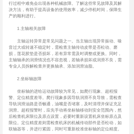
行过程中难免会出现各种机械故障。了解这些常见故障及其解
决方法，有助于提高设备的使用效率，减少停机时间，保障生
产的顺利进行。
1.主轴相关故障
主轴运转异常是常见问题之一。当主轴出现异常振动、噪
音过大或转速不稳定时，需检查主轴传动皮带是否松动、磨
损，莲花胶垫是否损坏，若有异常需及时调整或更换。同时，
主轴轴承的润滑情况也不容忽视，若轴承损坏或润滑不良，需
专业人员拆解检查并更换轴承、添加润滑油脂。
2.坐标轴故障
坐标轴的进给运动故障较为常见，如爬行现象、超程报
警、定位精度差等。爬行现象多因导轨润滑不良导致，需检查
导轨润滑油路是否畅通，油嘴是否堵塞，及时清理并保证充足
润滑。超程报警时，应先手动将坐标轴移动到安全范围内，然
后检查机床限位及原点设置，必要时重新设置机床坐标原点及
限位。定位精度差则需检查机床的机械传动部件是否松动，如
联轴器等，并进行紧固，同时可重新校准坐标轴的定位精度。