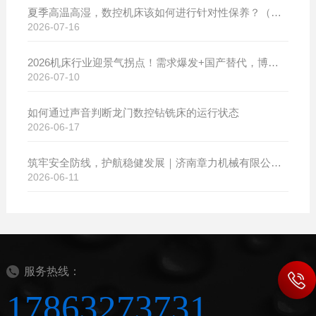
夏季高温高湿，数控机床该如何进行针对性保养？（附冬夏维保异同对比）
2026-07-16
2026机床行业迎景气拐点！需求爆发+国产替代，博斯曼数控设备产销两旺发货忙
2026-07-10
如何通过声音判断龙门数控钻铣床的运行状态
2026-06-17
筑牢安全防线，护航稳健发展｜济南章力机械有限公司开展2026年安全生产月系列活动
2026-06-11
服务热线：
17863273731