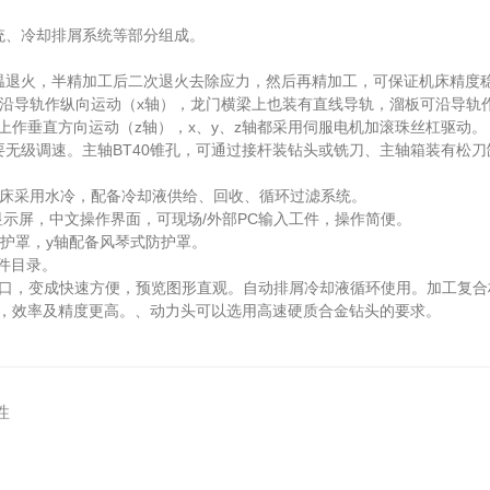
、冷却排屑系统等部分组成。
退火，半精加工后二次退火去除应力，然后再精加工，可保证机床精度
导轨作纵向运动（x轴），龙门横梁上也装有直线导轨，溜板可沿导轨作
作垂直方向运动（z轴），x、y、z轴都采用伺服电机加滚珠丝杠驱动。
级调速。主轴BT40锥孔，可通过接杆装钻头或铣刀、主轴箱装有松刀
床采用水冷，配备冷却液供给、回收、循环过滤系统。
色显示屏，中文操作界面，可现场/外部PC输入工件，操作简便。
护罩，y轴配备风琴式防护罩。
件目录。
D接口，变成快速方便，预览图形直观。自动排屑冷却液循环使用。加工复
，效率及精度更高。、动力头可以选用高速硬质合金钻头的要求。
性