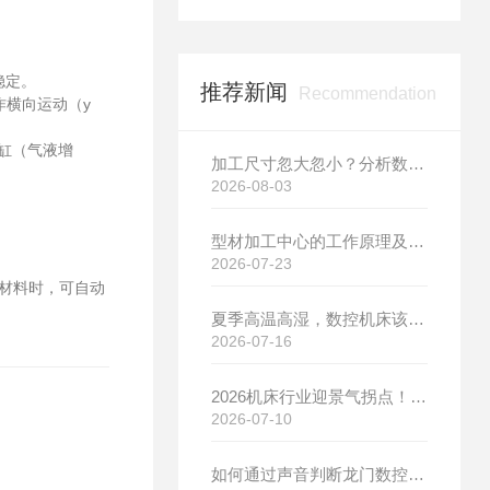
稳定。
推荐新闻
Recommendation
横向运动（y
缸（气液增
加工尺寸忽大忽小？分析数控机床热变形的影响与改善方案
2026-08-03
型材加工中心的工作原理及具体应用场景介绍
2026-07-23
合材料时，可自动
夏季高温高湿，数控机床该如何进行针对性保养？（附冬夏维保异同对比）
2026-07-16
2026机床行业迎景气拐点！需求爆发+国产替代，博斯曼数控设备产销两旺发货忙
2026-07-10
如何通过声音判断龙门数控钻铣床的运行状态