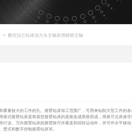
章
> 数控法兰钻床动力头主轴采用精密主轴
和重量较大的工件的孔。摇臂钻床加工范围广，可用来钻削大型工件的各
滑座式摇臂钻床是将基型摇臂钻床的底座改成滑座而成，滑座可沿床身导
等行业。万向摇臂钻床的摇臂除可作垂直和回转运动外，并可作水平移动
、壁式和数字控制摇臂钻床等。