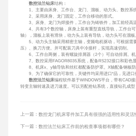
数控法兰钻床
结构：
1、主要由床身、工作台、龙门、溜板、动力头、数控系统
2、采用床身、龙门固定，工作台移动的形式。
3、床身、龙门为焊接件，工作台为铸铁件，加工前经高温
4、共有3个数控轴，床身上装有重型直线导轨，工作台可沿
轴），溜板上装有滑块，动力头上装有导轨，动力头可在溜板上
5、动力头主轴采用精密主轴，变频电机驱动，可根据需要无
压）、换刀方便。并可配装刀具中冷接杆，实现高速切削。
6、工作台两侧，装有螺旋排屑器（2个）可自动排屑。机
7、数控采用FAGOR8035系统，配备RS232接口和彩
8、机床x、y轴导轨和丝杠都配备防护罩。X轴配备钢板防
9、为了确保它的可靠性，关键件均采用进口*品，见进口
数控法兰钻床
编程软件基于WINDOWS平台，带有CA
转变主轴转速及进刀速度。可以另配抢钻系统，直接钻孔成型
上一篇：
数控龙门机床零件加工具有很强的适用性和灵活
下一篇：
数控法兰钻床工作前的检查事项都有哪些？