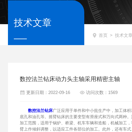
技术文章
首页
>
技术文
数控法兰钻床动力头主轴采用精密主轴
更新日期：2022-09-16
访问次数：1569
数控法兰钻床
广泛应用于单件和中小批生产中，加工体积
底孔和油孔等。摇臂钻床的主要变型有滑座式和万向式两种。
加工范围，适用于锅炉、桥梁、机车车辆和造船，机械加工，
臂上作倾斜调整，以适应工件各部位的加工。此外，还有车式