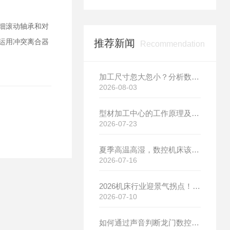
细滚动轴承和对
推荐新闻
运用冲突离合器
Recommendation
加工尺寸忽大忽小？分析数控机床热变形的影响与改善方案
2026-08-03
型材加工中心的工作原理及具体应用场景介绍
2026-07-23
夏季高温高湿，数控机床该如何进行针对性保养？（附冬夏维保异同对比）
2026-07-16
2026机床行业迎景气拐点！需求爆发+国产替代，博斯曼数控设备产销两旺发货忙
2026-07-10
如何通过声音判断龙门数控钻铣床的运行状态