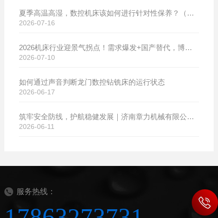
夏季高温高湿，数控机床该如何进行针对性保养？（附冬夏维保异同对比）
2026-07-16
2026机床行业迎景气拐点！需求爆发+国产替代，博斯曼数控设备产销两旺发货忙
2026-07-10
如何通过声音判断龙门数控钻铣床的运行状态
2026-06-17
筑牢安全防线，护航稳健发展｜济南章力机械有限公司开展2026年安全生产月系列活动
2026-06-11
服务热线：
17863273731