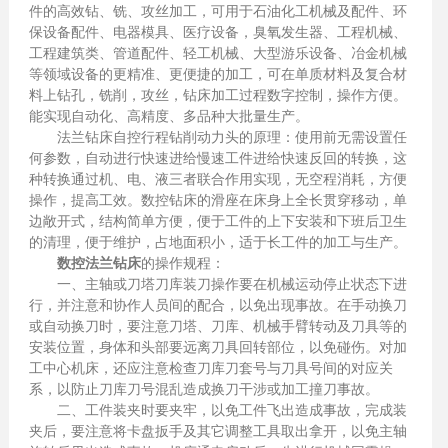
件的高效钻、铣、攻丝加工，可用于石油化工机械及配件、环
保设备配件、电器模具、医疗设备，臭氧发生器、工程机械、
工程建筑类、管道配件、轻工机械、大型游乐设备、冶金机械
等领域设备的更精准、更便捷的加工，可在单质材料及复合材
料上钻孔，铣削，攻丝，钻床加工过程数字控制，操作方便。
能实现自动化、高精度、多品种大批量生产。
法兰钻床自控行程钻削动力头的原理：使用前无需设置任
何参数，自动进行快速进给慢速工件进给快速反回的转换，这
种转换通过机、电、液三者联合作用实现，无空程消耗，方便
操作，提高工效。数控钻床的滑座在床身上全长贯穿移动，单
边敞开式，结构简单方便，便于工件的上下安装和下班后卫生
的清理，便于维护，占地面积小，适于长工件的加工与生产。
数控法兰钻床
的操作规程：
一、主轴或刀塔刀库装刀操作要在机械运动停止状态下进
行，并注意和协作人员间的配合，以免出现事故。在手动换刀
或自动换刀时，要注意刀塔、刀库、机械手臂转动及刀具等的
安装位置，身体和头部要远离刀具回转部位，以免碰伤。对加
工中心机床，还应注意检查刀库刀套号与刀具号间的对应关
系，以防止刀库刀号混乱造成换刀干涉或加工撞刀事故。
二、工件装夹时要夹牢，以免工件飞出造成事故，完成装
夹后，要注意将卡盘扳手及其它调整工具取出拿开，以免主轴