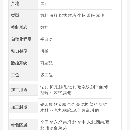
产地
国产
类型
方柱,圆柱,排式,转塔,坐标,滑座,其他
控制形式
数控
自动化程度
半自动
动力类型
机械
数控系统
可选配
工位
多工位
钻孔,扩孔,锪孔,铰孔,攻螺纹,刮平面,修
加工用途
刮端面,攻丝,其他
硬金属,软金属,合金,钢结构,塑料,纤维,
加工材质
木材,亚克力,橡胶,玻璃,陶瓷,其他
全国,华东,华南,华北,华中,东北,西南,西
销售区域
北,港澳台,海外