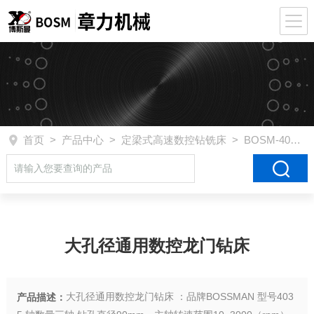
首页
>
产品中心
>
定梁式高速数控钻铣床
>
BOSM-4035
>
大孔径通用数控龙门钻床
大孔径通用数控龙门钻床 ：品牌BOSSMAN 型号403
产品描述：