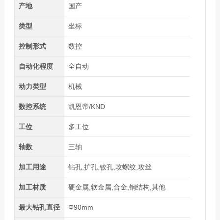
产地
国产
类型
坐标
控制形式
数控
自动化程度
全自动
动力类型
机械
数控系统
凯恩帝/KND
工位
多工位
轴数
三轴
加工用途
钻孔,扩孔,铰孔,攻螺纹,攻丝
加工材质
硬金属,软金属,合金,钢结构,其他
最大钻孔直径
Φ90mm