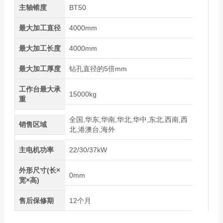
主轴锥度
BT50
最大加工直径
4000mm
最大加工长度
4000mm
最大加工厚度
钻孔直径的5倍mm
工作台最大承
15000kg
重
全国,华东,华南,华北,华中,东北,西南,西
销售区域
北,港澳台,海外
主电机功率
22/30/37kW
外形尺寸(长×
0mm
宽×高)
售后保修期
12个月