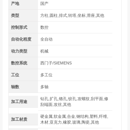
产地
国产
类型
方柱,圆柱,排式,转塔,坐标,滑座,其他
控制形式
数控
自动化程度
全自动
动力类型
机械
数控系统
西门子/SIEMENS
工位
多工位
轴数
多轴
钻孔,扩孔,锪孔,铰孔,攻螺纹,刮平面,修
加工用途
刮端面,攻丝,其他
硬金属,软金属,合金,钢结构,塑料,纤维,
加工材质
木材,亚克力,橡胶,玻璃,陶瓷,其他