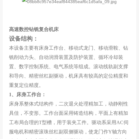
高速数控钻铣复合机床
设备结构：
本设备主要有床身工作台、移动式龙门、移动滑鞍、钻
铣削动力头、自动润滑装置及防护装置、循环冷却装
置、数字控制系统、电气系统等组成。滚动
线
轨副支撑
和导向、精密丝杠副驱动，机床具有较高的定位精度和
重复定位精度。
1
、床身工作台：
床身系
整体
式
结构件，
二次
退
火处理精
加工，动静刚性
具佳，不变形。工作台面
采用铸造结构，平面
上
有精加
工
布局合理的
T型槽
，用于装夹工件。驱动系采用
AC
伺
服电机和精密
滚珠
丝杠副双侧驱动，使龙门作
Y
轴方向