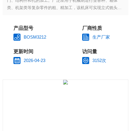
门、结构件和孔的加工。广泛应用于机械制造行业各种、箱体
类、机架类等复杂零件的粗、精加工，该机床可实现立式铣头横
向（Y 轴）、垂直运动（Z 轴）与工作台纵向运动（X 轴）的三
轴联动。可进行铣、镗、钻、刚性攻丝、绞孔、锪孔等多工序加
产品型号
厂商性质
工。
BOSM3212
生产厂家
更新时间
访问量
2026-04-23
3152次