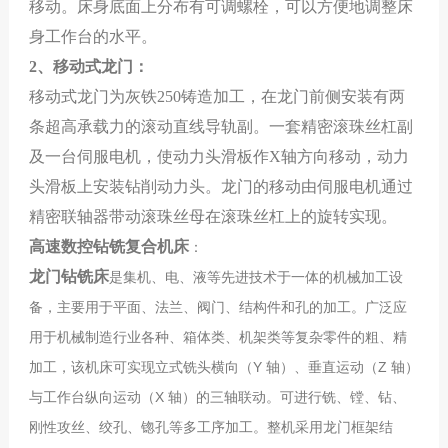
移动。床身底面上分布有可调螺栓，可以方便地调整床
身工作台的水平。
2
、移动式龙门：
移动式龙门
为灰铁
250铸造加工
，在龙门前侧安装有两
条超高承载力的滚动直线导轨副。一套精密滚珠丝杠副
及一台伺服电机，使动力头滑板作
X
轴方向移动
，
动力
头滑板上安装钻削动力头。龙门的移动由伺服电机通过
精密联轴器
带动滚珠丝母在滚珠丝杠上的旋转实现。
高速数控钻铣复合机床
：
龙门钻铣床
是集机、电、液等先进技术于一体的机械加工设
备，主要用于平面、法兰、阀门、结构件和孔的加工。广泛应
用于机械制造行业各种、箱体类、机架类等复杂零件的粗、精
加工，该机床可实现立式铣头横向（Y 轴）、垂直运动（Z 轴）
与工作台纵向运动（X 轴）的三轴联动。可进行铣、镗、钻、
刚性攻丝、绞孔、锪孔等多工序加工。整机采用龙门框架结