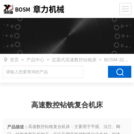
首页
>
产品中心
>
定梁式高速数控钻铣床
>
BOSM-3212
>
高速数控钻铣复合机床
高速数控钻铣复合机床：主要用于平面、法兰、阀
产品描述：