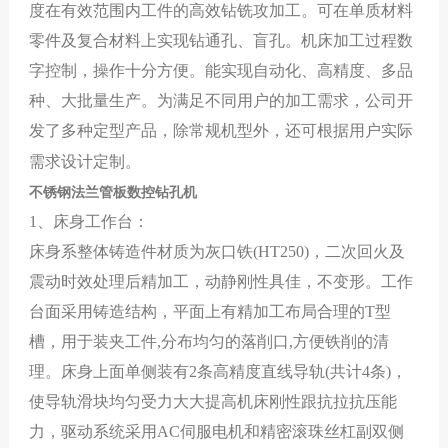
度在有效范围内工件的高效钻
铣攻加工。可在单质材料
零件及复合材料上实现钻通孔、盲孔。机床加工过程数
字控制，操作十分方便。能实现自动化、高精度、多品
种、大批量生产。为满足不同用户的加工需求，公司开
发了多种定型产品
，除常规机型外，还可根据用户实际
需求设
计定制。
不锈钢法兰管板数控钻孔机
1
、床身工作台：
床身系整体
铸造件材质
为灰口铁(
HT250
)，二次回火及
震动时效处理后精加工，动静刚性具佳，不变形。工作
台面采用铸造结构，平面上有精加工布局合理的
T型
槽
，用于装夹工件,分布均匀的落削口,方便铁削的清
理。
床身上面单侧装有
2
条高精度直线导轨(共计4条)，
使导轨滑块均匀受力大大提高机床刚性跟抗拉抗压能
力，
驱动系统采用
AC
伺服电机和精密滚珠丝杠副双侧