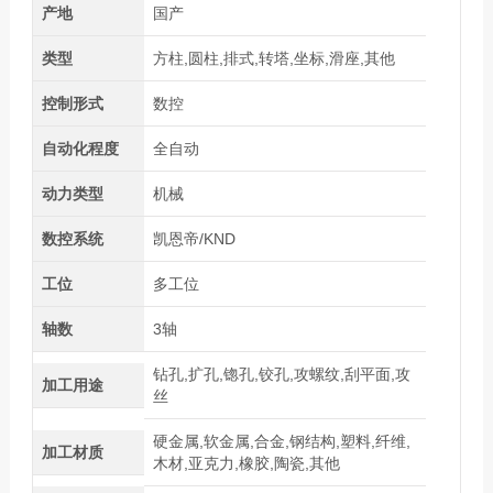
产地
国产
类型
方柱,圆柱,排式,转塔,坐标,滑座,其他
控制形式
数控
自动化程度
全自动
动力类型
机械
数控系统
凯恩帝/KND
工位
多工位
轴数
3轴
钻孔,扩孔,锪孔,铰孔,攻螺纹,刮平面,攻
加工用途
丝
硬金属,软金属,合金,钢结构,塑料,纤维,
加工材质
木材,亚克力,橡胶,陶瓷,其他