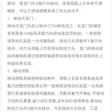
驱动，使龙门作X轴方向移动。床身底面上分布有可调
螺栓，可以方便地调整床身工作台的水平。
2
、移动式龙门：
移动式龙门为灰口铁(
HT250
)
铸造加工
，在龙门前侧安
装有两条
55#
超高承载力的滚动直线导轨副。一套精密
滚珠丝杠副及一台伺服电机，使动力头滑板作
Y轴方向
移动，动力头滑板上均安装钻削动力头。龙门的移动是
由伺服电机通过精密联轴器带动滚珠丝母在滚珠丝杠上
的旋转来实现。
3
、移动滑鞍：
移动滑鞍系精密铸铁结构件、滑鞍上安装有
两条超高承
载力的数控
线
轨滑台和一套精密滚珠丝杠副及一台高精
密行星减速机联接伺服电机，并配有氮气平衡缸,平衡动
力切削头重量,减小丝杠荷载,加长丝杠使用寿命,驱动钻
削动力头
作Z轴
方向移动，可实现动力头快进、工进、