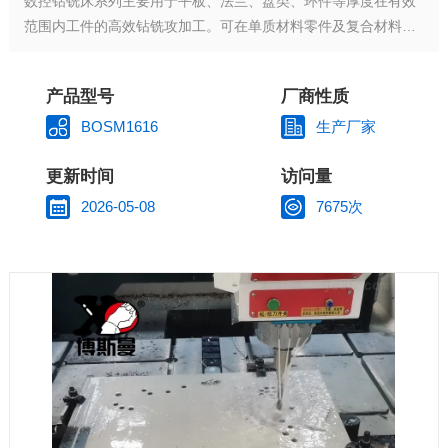
数控钻铣床系列主要用于平板、法兰、盘类、环件等厚度在有效
范围内工件的高效钻铣攻加工。可在单质材料零件及复合材料上
实现钻通孔、盲孔。机床加工过程数字控制，操作十分方便。能
实现自动化、高精度、多品种、大批量生产。为满足不同用户的
产品型号
厂商性质
加工需求，公司开发了多种定型产品，除常规机型外，还可根据
用户实际需求设计定制。
BOSM1616
生产厂家
更新时间
访问量
2026-05-08
7675次