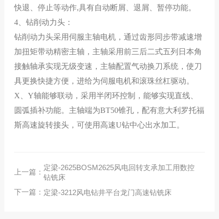
快退、停止等动作,具有自动断屑、退屑、暂停功能。
4
、钻削动力头：
钻削动力头采用
伺
服主轴电机，通过齿形同步带减速增
加扭矩带动精密主轴，主轴采用前三后二式五列日本角
接触轴承实现无级变速，主轴配置气动换刀系统，使刀
具更换快捷方便，进给为伺服电机和滚珠丝杠驱动。
X
、
Y
轴能够联动，采用半闭环控制，能够实现直线、
圆弧插补功能。主轴端为
BT50
锥孔，
配有意大利罗托福
斯高速旋转接头，可使用高速U钻中心出水加工。
定梁-2625BOSM2625风电回转支承加工用数控
上一篇：
钻铣床
下一篇：
定梁-3212风电钻井平台龙门高速钻铣床