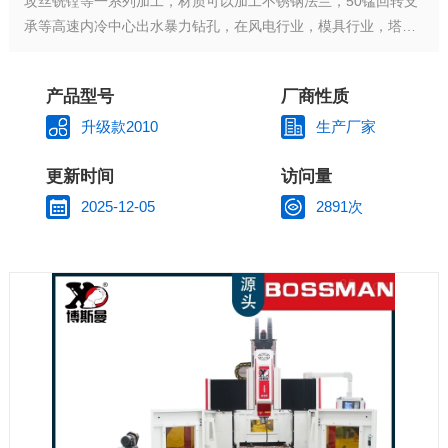
攻丝铣镗等一系列加工，材质可以加工不锈钢法兰，50锰回转支
承等高速内冷中心出水暴力钻孔，在风电行业，模具行业，塔机
行业，法兰行业，纺织机械，阀门等行业实现钻，铣，镗孔多工
位加工，高精度高效率凯恩帝总线伺服系统配置。无需编程自动
产品型号
厂商性质
化操作，CAD电子版图纸导入即可自动识别一键便快捷简单易
学，一人可看多台机高效率省时省力。合理的工装夹具使用于批
升级款2010
生产厂家
量化生产。
更新时间
访问量
2025-12-05
2891次