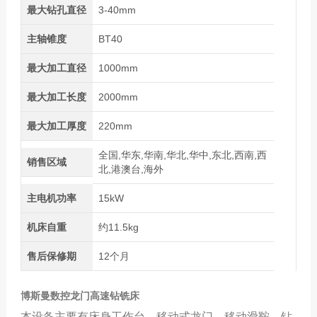
最大钻孔直径
3-40mm
主轴锥度
BT40
最大加工直径
1000mm
最大加工长度
2000mm
最大加工厚度
220mm
全国,华东,华南,华北,华中,东北,西南,西
销售区域
北,港澳台,海外
主电机功率
15kW
机床自重
约11.5kg
售后保修期
12个月
博斯曼数控龙门高速钻铣床
本设备主要有床身工作台、移动式龙门、移动滑鞍、钻