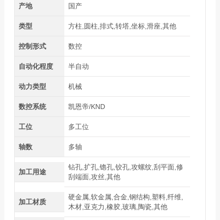
产地
国产
类型
方柱,圆柱,排式,转塔,坐标,滑座,其他
控制形式
数控
自动化程度
半自动
动力类型
机械
数控系统
凯恩帝/KND
工位
多工位
轴数
多轴
钻孔,扩孔,锪孔,铰孔,攻螺纹,刮平面,修
加工用途
刮端面,攻丝,其他
硬金属,软金属,合金,钢结构,塑料,纤维,
加工材质
木材,亚克力,橡胶,玻璃,陶瓷,其他